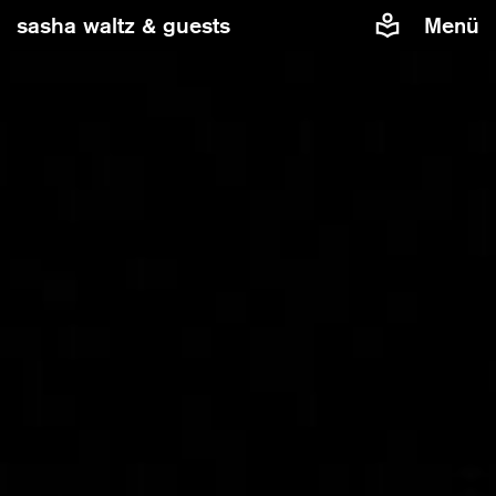
sasha waltz & guests
Menü
Damit Sie eingebettete Inhalte von Vimeo auf unserer
Website sehen können, benötigen wir Ihre Zustimmung.
Wenn Sie zustimmen, wird Vimeo Daten über Sie, z.B. die
IP-Adresse, Cookies oder weitere Tracking-
Datenerheben, verarbeiten und nutzen.
Inhalte von Vimeo zulassen
Cookies verwalten
Weitere Informationen finden Sie in unserer
Datenschutzerklärung
.
»In C« von Sasha Waltz & Guests
Musik von Terry Riley